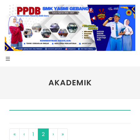
AKADEMIK
«
‹
1
2
›
»