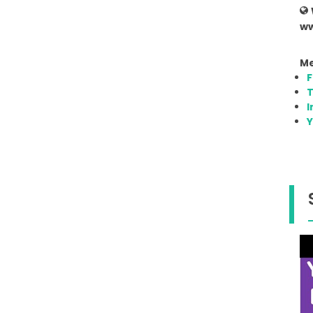
ww
Me
T
I