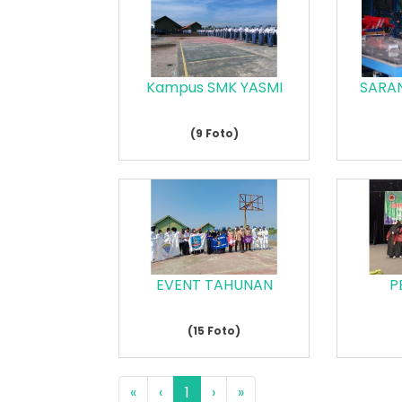
Kampus SMK YASMI
SARA
(9 Foto)
EVENT TAHUNAN
P
(15 Foto)
«
‹
1
›
»