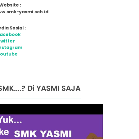
Website :
w.smk-yasmi.sch.id
dia Sosial :
Facebook
witter
nstagram
Youtube
SMK....? Di YASMI SAJA