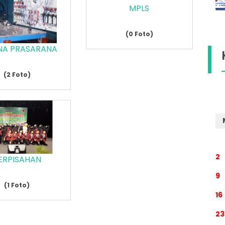
MPLS
(0 Foto)
NA PRASARANA
(2 Foto)
2
ERPISAHAN
9
(1 Foto)
16
23