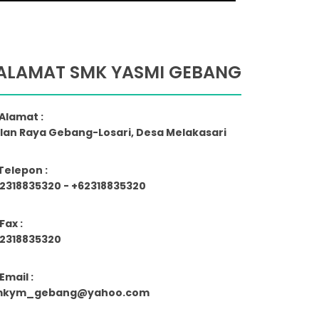
ALAMAT SMK YASMI GEBANG
Alamat :
lan Raya Gebang-Losari, Desa Melakasari
Telepon :
2318835320 - +62318835320
Fax :
2318835320
Email :
mkym_gebang@yahoo.com