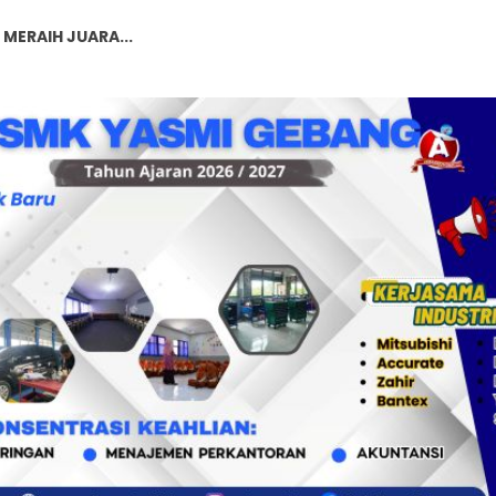
T SE JAWA BARAT...
T SE JAWA BARAT...
T SE JAWA BARAT...
...
gini Caranya...
Kurikulum Merdeka...
Karakter Siswa: Lebih dari Sekada...
MERAIH JUARA...