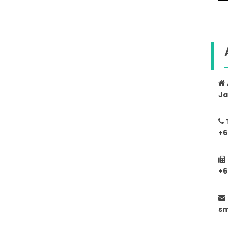
Ja
+6
+6
s