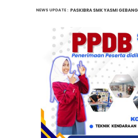
NEWS UPDATE :
SMK YASMI JUARA PENCAKSILA
SMK YASMI JUARA PENCAKSILA
SMK YASMI JUARA PENCAKSILA
PPDB 2026/2027 TELAH DIBUKA
17 Thn SMK YASMI GEBANG...
WALK INTERVIEW...
Penanggulangan Bullying, Be
Metode Pembelajaran Untuk 
Peran Guru dalam Membentuk 
PASKIBRA SMK YASMI GEBANG 