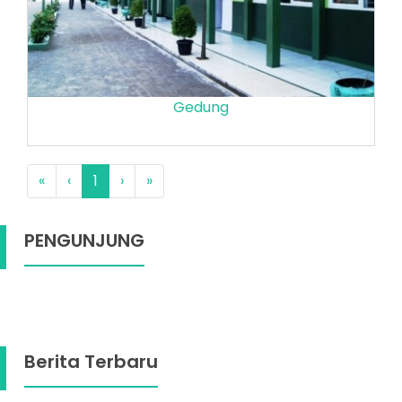
Gedung
«
‹
1
›
»
PENGUNJUNG
Berita Terbaru