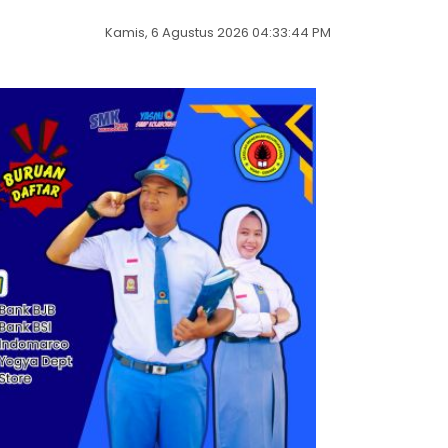
Kamis, 6 Agustus 2026 04:33:45 PM