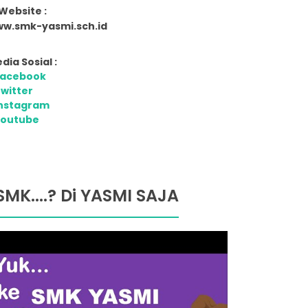
Website :
w.smk-yasmi.sch.id
dia Sosial :
Facebook
witter
nstagram
Youtube
SMK....? Di YASMI SAJA