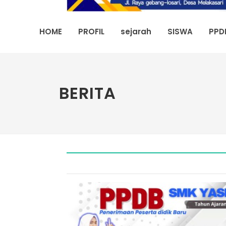
HOME
PROFIL
sejarah
SISWA
PPD
BERITA