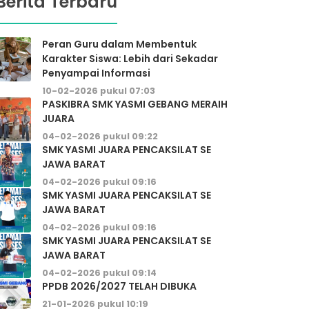
Berita Terbaru
Peran Guru dalam Membentuk
Karakter Siswa: Lebih dari Sekadar
Penyampai Informasi
10-02-2026 pukul 07:03
PASKIBRA SMK YASMI GEBANG MERAIH
JUARA
04-02-2026 pukul 09:22
SMK YASMI JUARA PENCAKSILAT SE
JAWA BARAT
04-02-2026 pukul 09:16
SMK YASMI JUARA PENCAKSILAT SE
JAWA BARAT
04-02-2026 pukul 09:16
SMK YASMI JUARA PENCAKSILAT SE
JAWA BARAT
04-02-2026 pukul 09:14
PPDB 2026/2027 TELAH DIBUKA
21-01-2026 pukul 10:19