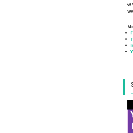
ww
Me
T
I