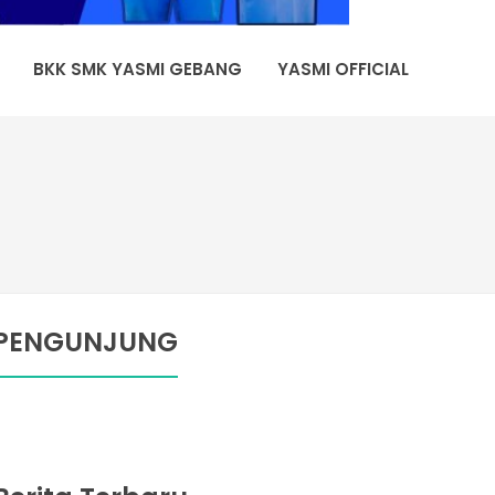
BKK SMK YASMI GEBANG
YASMI OFFICIAL
PENGUNJUNG