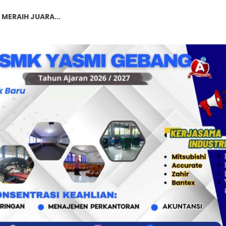
MERAIH JUARA...
T SE JAWA BARAT...
T SE JAWA BARAT...
T SE JAWA BARAT...
...
gini Caranya...
Kurikulum Merdeka...
Karakter Siswa: Lebih dari Sekada...