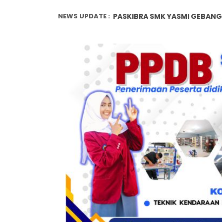
NEWS UPDATE :
PASKIBRA SMK YASMI GEBANG 
SMK YASMI JUARA PENCAKSILA
SMK YASMI JUARA PENCAKSILA
SMK YASMI JUARA PENCAKSILA
PPDB 2026/2027 TELAH DIBUKA
17 Thn SMK YASMI GEBANG...
WALK INTERVIEW...
Penanggulangan Bullying, Be
Metode Pembelajaran Untuk 
Peran Guru dalam Membentuk 