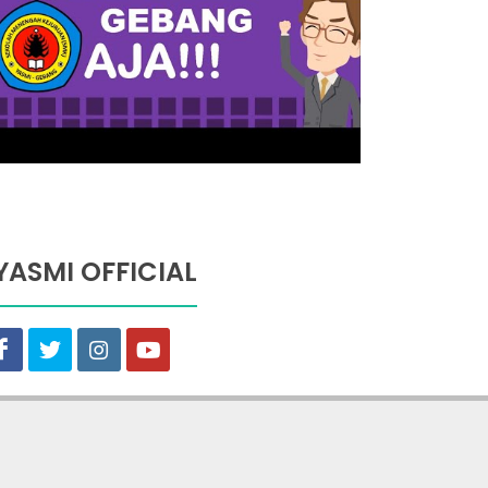
YASMI OFFICIAL