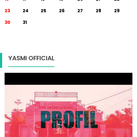
23
24
25
26
27
28
29
30
31
YASMI OFFICIAL