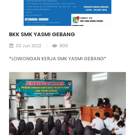
BKK SMK YASMI GEBANG
03 Jun 2022
809
*LOWONGAN KERJA SMK YASMI GEBANG*