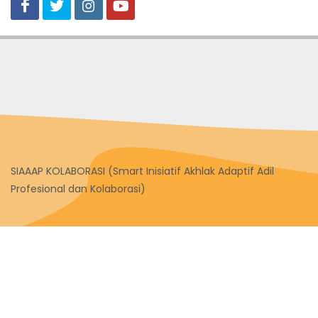
SIAAAP KOLABORASI (Smart Inisiatif Akhlak Adaptif Adil
Profesional dan Kolaborasi)