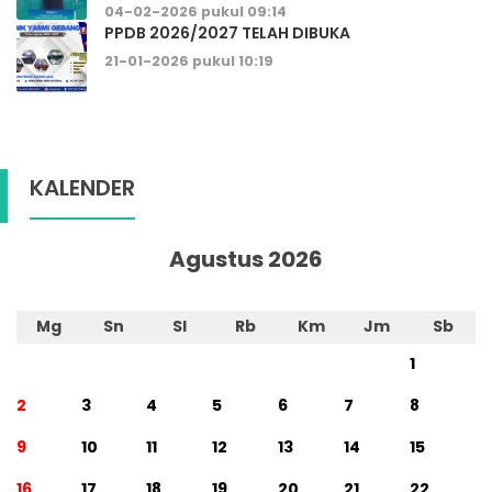
04-02-2026 pukul 09:14
PPDB 2026/2027 TELAH DIBUKA
21-01-2026 pukul 10:19
KALENDER
Agustus 2026
Mg
Sn
Sl
Rb
Km
Jm
Sb
1
2
3
4
5
6
7
8
9
10
11
12
13
14
15
16
17
18
19
20
21
22