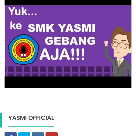
YASMI OFFICIAL