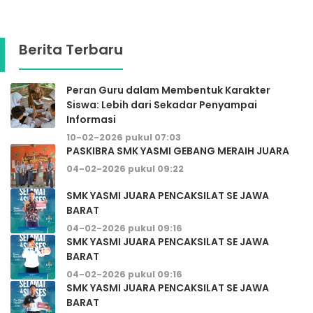
Berita Terbaru
Peran Guru dalam Membentuk Karakter
Siswa: Lebih dari Sekadar Penyampai
Informasi
10-02-2026 pukul 07:03
PASKIBRA SMK YASMI GEBANG MERAIH JUARA
04-02-2026 pukul 09:22
SMK YASMI JUARA PENCAKSILAT SE JAWA
BARAT
04-02-2026 pukul 09:16
SMK YASMI JUARA PENCAKSILAT SE JAWA
BARAT
04-02-2026 pukul 09:16
SMK YASMI JUARA PENCAKSILAT SE JAWA
BARAT