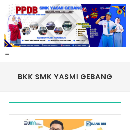
BKK SMK YASMI GEBANG