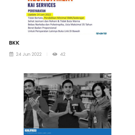
BKK
24 Jun 2022
42