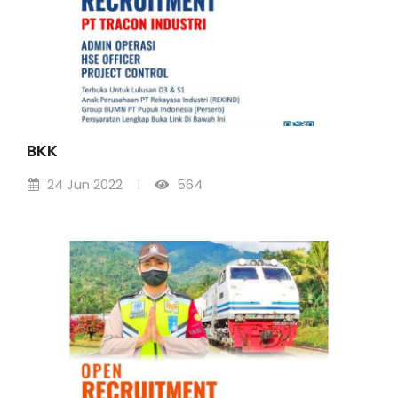
BKK
24 Jun 2022
564