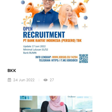
BKK
24 Jun 2022
27