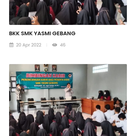
BKK SMK YASMI GEBANG
20 Apr 2022
46