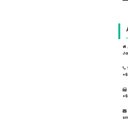
Ja
+6
+6
s