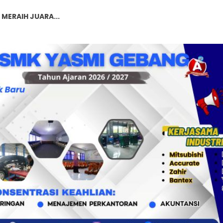
MERAIH JUARA...
T SE JAWA BARAT...
T SE JAWA BARAT...
T SE JAWA BARAT...
...
gini Caranya...
Kurikulum Merdeka...
Karakter Siswa: Lebih dari Sekada...