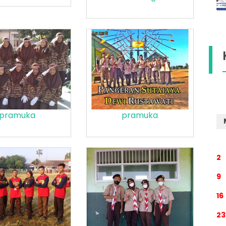
pramuka
pramuka
2
9
16
23