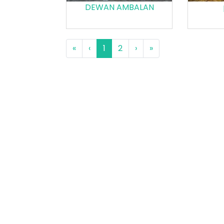
DEWAN AMBALAN
«
‹
1
2
›
»