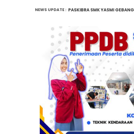
NEWS UPDATE :
PASKIBRA SMK YASMI GEBANG 
SMK YASMI JUARA PENCAKSILA
SMK YASMI JUARA PENCAKSILA
SMK YASMI JUARA PENCAKSILA
PPDB 2026/2027 TELAH DIBUKA
17 Thn SMK YASMI GEBANG...
WALK INTERVIEW...
Penanggulangan Bullying, Be
Metode Pembelajaran Untuk 
Peran Guru dalam Membentuk 