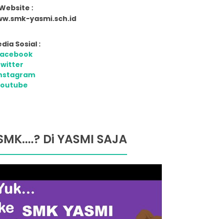
Website :
w.smk-yasmi.sch.id
dia Sosial :
Facebook
witter
nstagram
Youtube
SMK....? Di YASMI SAJA