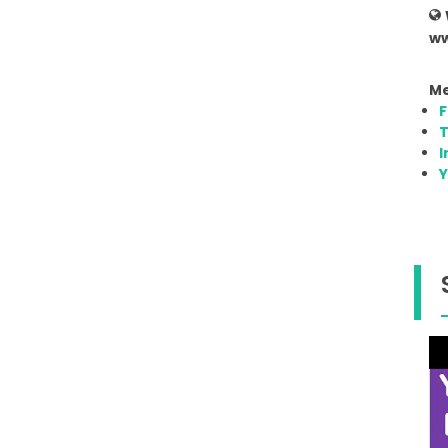
ww
Me
T
I