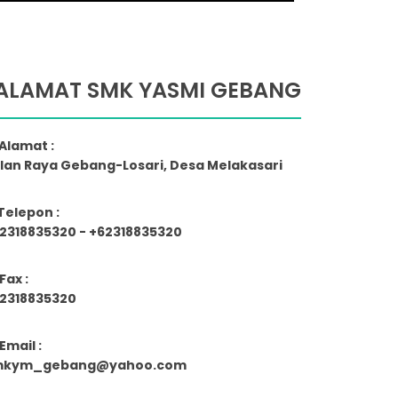
ALAMAT SMK YASMI GEBANG
Alamat :
lan Raya Gebang-Losari, Desa Melakasari
Telepon :
2318835320 - +62318835320
Fax :
2318835320
Email :
mkym_gebang@yahoo.com