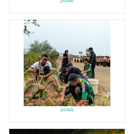
polsis
polsis