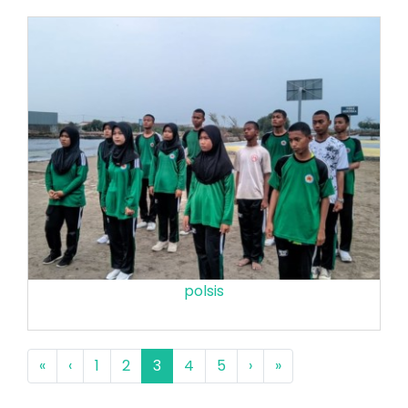
polsis
«
‹
1
2
3
4
5
›
»