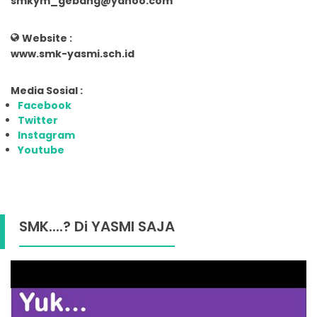
smkym_gebang@yahoo.com
Website :
www.smk-yasmi.sch.id
Media Sosial :
Facebook
Twitter
Instagram
Youtube
SMK....? Di YASMI SAJA