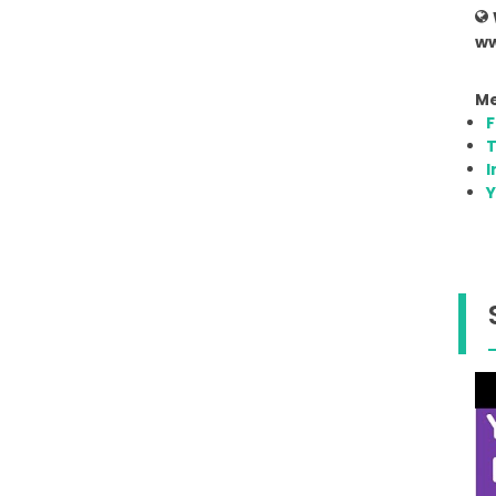
ww
Me
T
I