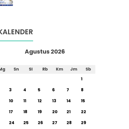
KALENDER
Agustus 2026
Mg
Sn
Sl
Rb
Km
Jm
Sb
1
3
4
5
6
7
8
10
11
12
13
14
15
17
18
19
20
21
22
24
25
26
27
28
29