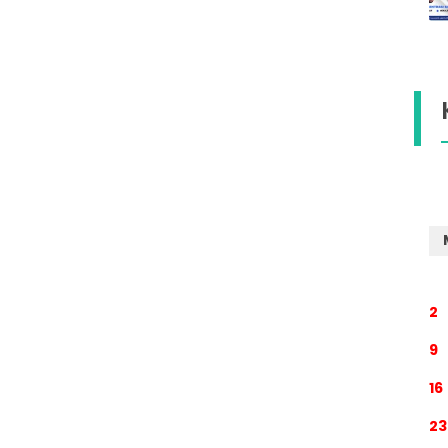
2
9
16
23