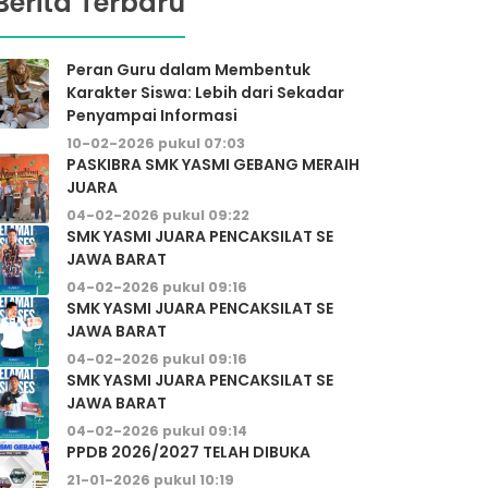
Berita Terbaru
Peran Guru dalam Membentuk
Karakter Siswa: Lebih dari Sekadar
Penyampai Informasi
10-02-2026 pukul 07:03
PASKIBRA SMK YASMI GEBANG MERAIH
JUARA
04-02-2026 pukul 09:22
SMK YASMI JUARA PENCAKSILAT SE
JAWA BARAT
04-02-2026 pukul 09:16
SMK YASMI JUARA PENCAKSILAT SE
JAWA BARAT
04-02-2026 pukul 09:16
SMK YASMI JUARA PENCAKSILAT SE
JAWA BARAT
04-02-2026 pukul 09:14
PPDB 2026/2027 TELAH DIBUKA
21-01-2026 pukul 10:19