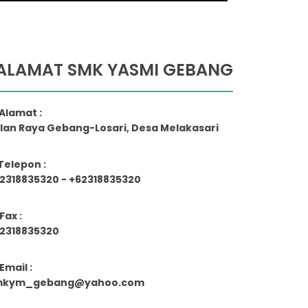
ALAMAT SMK YASMI GEBANG
Alamat :
lan Raya Gebang-Losari, Desa Melakasari
Telepon :
2318835320 - +62318835320
Fax :
2318835320
Email :
mkym_gebang@yahoo.com