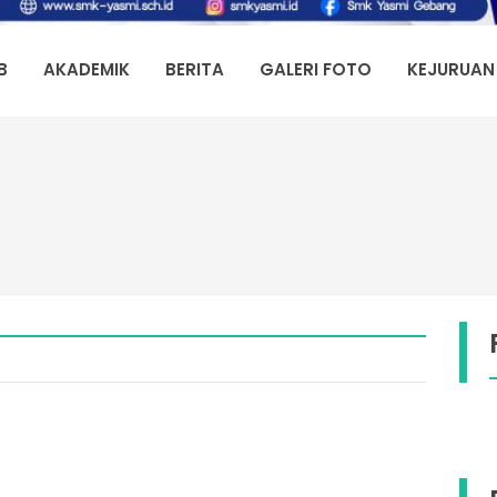
B
AKADEMIK
BERITA
GALERI FOTO
KEJURUAN