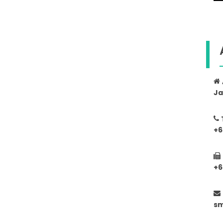
Ja
+6
+6
s