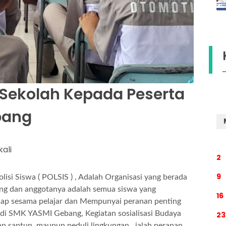
Sekolah Kepada Peserta
bang
kali
2
9
olisi Siswa ( POLSIS ) , Adalah Organisasi yang berada
ang dan anggotanya adalah semua siswa yang
16
dap sesama pelajar dan Mempunyai peranan penting
 di SMK YASMI Gebang, Kegiatan sosialisasi Budaya
23
dan santun, maupun peduli lingkungan , ialah peranan