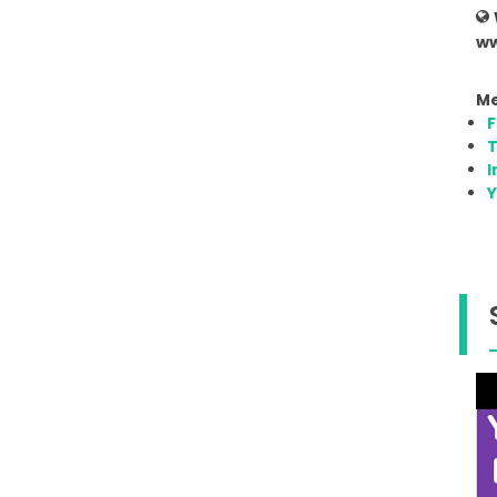
ww
Me
T
I