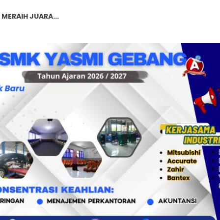
T SE JAWA BARAT...
T SE JAWA BARAT...
T SE JAWA BARAT...
...
gini Caranya...
Kurikulum Merdeka...
Karakter Siswa: Lebih dari Sekada...
MERAIH JUARA...