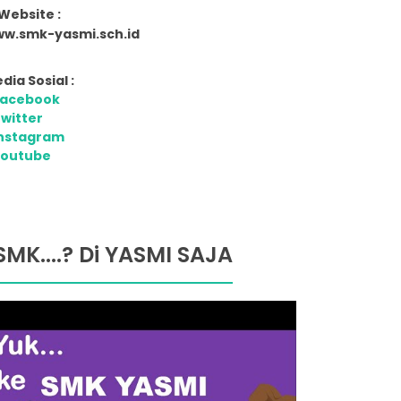
Website :
w.smk-yasmi.sch.id
dia Sosial :
Facebook
witter
nstagram
Youtube
SMK....? Di YASMI SAJA