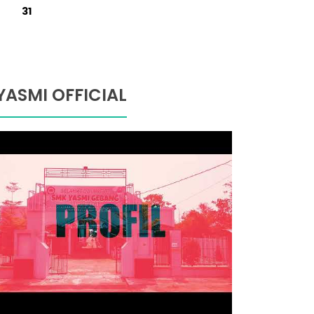
31
YASMI OFFICIAL