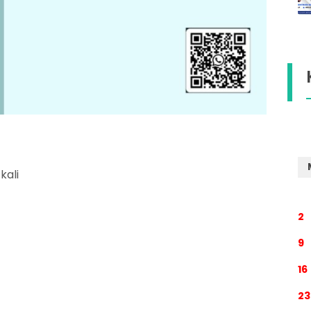
n
kali
2
9
16
23