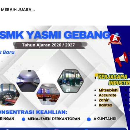
MERAIH JUARA...
T SE JAWA BARAT...
T SE JAWA BARAT...
T SE JAWA BARAT...
...
gini Caranya...
Kurikulum Merdeka...
Karakter Siswa: Lebih dari Sekada...