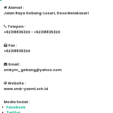
Alamat :
Jalan Raya Gebang-Losari, Desa Melakasari
Telepon :
+62318835320 - +62318835320
Fax :
+62318835320
Email :
smkym_gebang@yahoo.com
Website :
www.smk-yasmi.sch.id
Media Sosial :
Facebook
Twitter